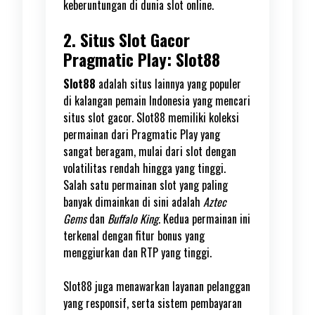
keberuntungan di dunia slot online.
2. Situs Slot Gacor
Pragmatic Play: Slot88
Slot88
adalah situs lainnya yang populer
di kalangan pemain Indonesia yang mencari
situs slot gacor. Slot88 memiliki koleksi
permainan dari Pragmatic Play yang
sangat beragam, mulai dari slot dengan
volatilitas rendah hingga yang tinggi.
Salah satu permainan slot yang paling
banyak dimainkan di sini adalah
Aztec
Gems
dan
Buffalo King
. Kedua permainan ini
terkenal dengan fitur bonus yang
menggiurkan dan RTP yang tinggi.
Slot88 juga menawarkan layanan pelanggan
yang responsif, serta sistem pembayaran