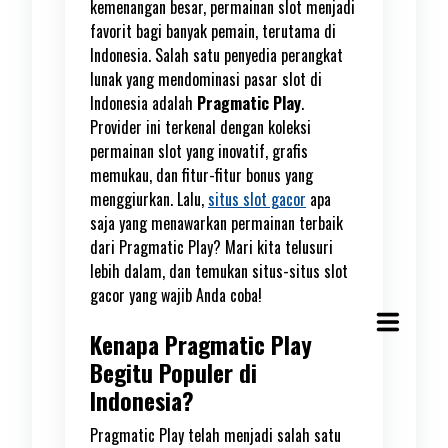
kemenangan besar, permainan slot menjadi
favorit bagi banyak pemain, terutama di
Indonesia. Salah satu penyedia perangkat
lunak yang mendominasi pasar slot di
Indonesia adalah
Pragmatic Play
.
Provider ini terkenal dengan koleksi
permainan slot yang inovatif, grafis
memukau, dan fitur-fitur bonus yang
menggiurkan. Lalu,
situs slot gacor
apa
saja yang menawarkan permainan terbaik
dari Pragmatic Play? Mari kita telusuri
lebih dalam, dan temukan situs-situs slot
gacor yang wajib Anda coba!
Kenapa Pragmatic Play
Begitu Populer di
Indonesia?
Pragmatic Play telah menjadi salah satu