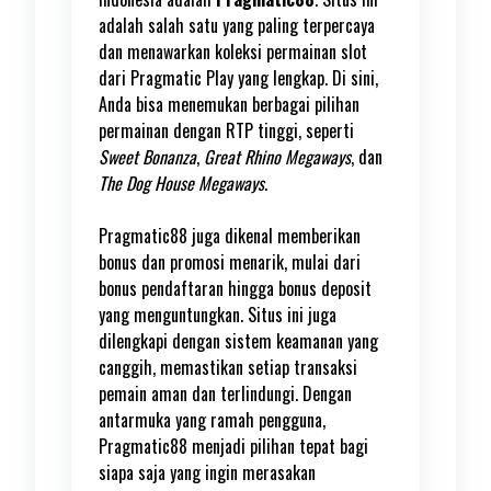
adalah salah satu yang paling terpercaya
dan menawarkan koleksi permainan slot
dari Pragmatic Play yang lengkap. Di sini,
Anda bisa menemukan berbagai pilihan
permainan dengan RTP tinggi, seperti
Sweet Bonanza
,
Great Rhino Megaways
, dan
The Dog House Megaways
.
Pragmatic88 juga dikenal memberikan
bonus dan promosi menarik, mulai dari
bonus pendaftaran hingga bonus deposit
yang menguntungkan. Situs ini juga
dilengkapi dengan sistem keamanan yang
canggih, memastikan setiap transaksi
pemain aman dan terlindungi. Dengan
antarmuka yang ramah pengguna,
Pragmatic88 menjadi pilihan tepat bagi
siapa saja yang ingin merasakan