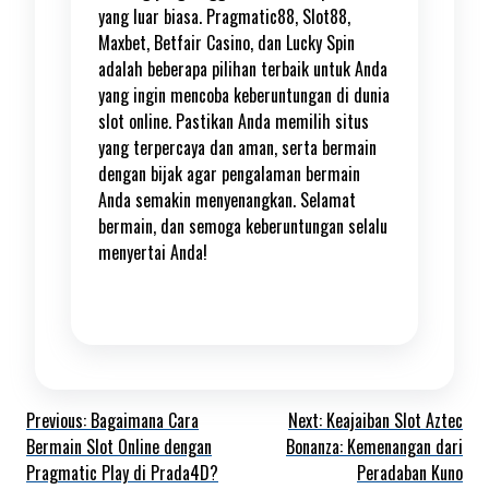
yang luar biasa. Pragmatic88, Slot88,
Maxbet, Betfair Casino, dan Lucky Spin
adalah beberapa pilihan terbaik untuk Anda
yang ingin mencoba keberuntungan di dunia
slot online. Pastikan Anda memilih situs
yang terpercaya dan aman, serta bermain
dengan bijak agar pengalaman bermain
Anda semakin menyenangkan. Selamat
bermain, dan semoga keberuntungan selalu
menyertai Anda!
Post
Previous:
Bagaimana Cara
Next:
Keajaiban Slot Aztec
Bermain Slot Online dengan
Bonanza: Kemenangan dari
navigation
Pragmatic Play di Prada4D?
Peradaban Kuno