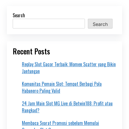
Search
Search
Recent Posts
Replay Slot Gacor Terbaik: Momen Scatter yang Bikin
Jantungan
Komunitas Pemain Slot: Tempat Berbagi Pola
Habanero Paling Valid
24 Jam Main Slot MG Live di Betwin188: Profit atau
Rungkad?
Membaca Syarat Promosi sebelum Memulai