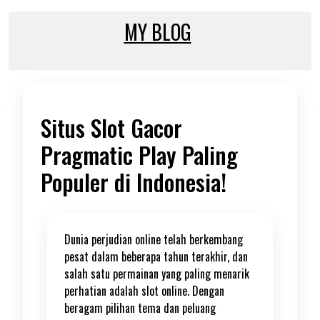
Skip
to
MY BLOG
content
Situs Slot Gacor
Pragmatic Play Paling
Populer di Indonesia!
Dunia perjudian online telah berkembang
pesat dalam beberapa tahun terakhir, dan
salah satu permainan yang paling menarik
perhatian adalah slot online. Dengan
beragam pilihan tema dan peluang