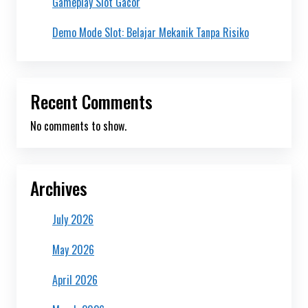
Gameplay Slot Gacor
Demo Mode Slot: Belajar Mekanik Tanpa Risiko
Recent Comments
No comments to show.
Archives
July 2026
May 2026
April 2026