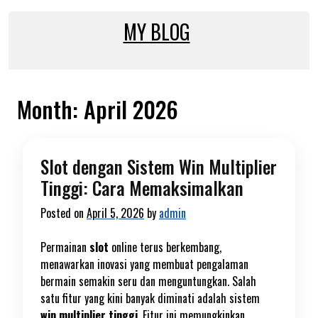
Skip
to
MY BLOG
content
Month:
April 2026
Slot dengan Sistem Win Multiplier
Tinggi: Cara Memaksimalkan
Posted on
April 5, 2026
by
admin
Permainan
slot
online terus berkembang,
menawarkan inovasi yang membuat pengalaman
bermain semakin seru dan menguntungkan. Salah
satu fitur yang kini banyak diminati adalah sistem
win multiplier tinggi
. Fitur ini memungkinkan