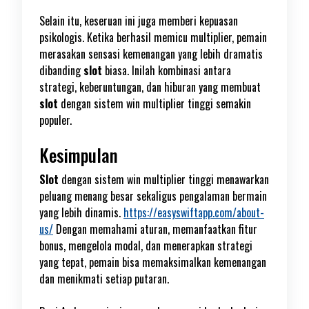
Selain itu, keseruan ini juga memberi kepuasan
psikologis. Ketika berhasil memicu multiplier, pemain
merasakan sensasi kemenangan yang lebih dramatis
dibanding
slot
biasa. Inilah kombinasi antara
strategi, keberuntungan, dan hiburan yang membuat
slot
dengan sistem win multiplier tinggi semakin
populer.
Kesimpulan
Slot
dengan sistem win multiplier tinggi menawarkan
peluang menang besar sekaligus pengalaman bermain
yang lebih dinamis.
https://easyswiftapp.com/about-
us/
Dengan memahami aturan, memanfaatkan fitur
bonus, mengelola modal, dan menerapkan strategi
yang tepat, pemain bisa memaksimalkan kemenangan
dan menikmati setiap putaran.