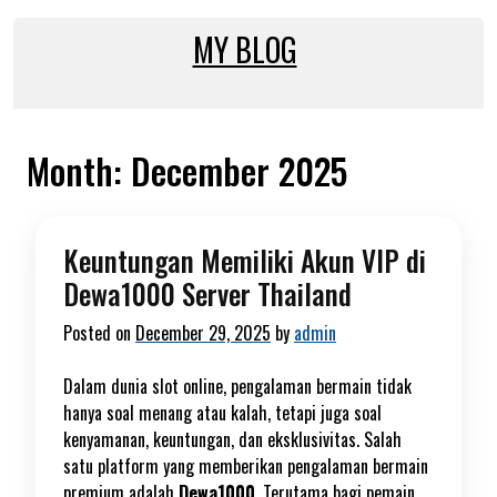
Skip
to
MY BLOG
content
Month:
December 2025
Keuntungan Memiliki Akun VIP di
Dewa1000 Server Thailand
Posted on
December 29, 2025
by
admin
Dalam dunia slot online, pengalaman bermain tidak
hanya soal menang atau kalah, tetapi juga soal
kenyamanan, keuntungan, dan eksklusivitas. Salah
satu platform yang memberikan pengalaman bermain
premium adalah
Dewa1000
. Terutama bagi pemain