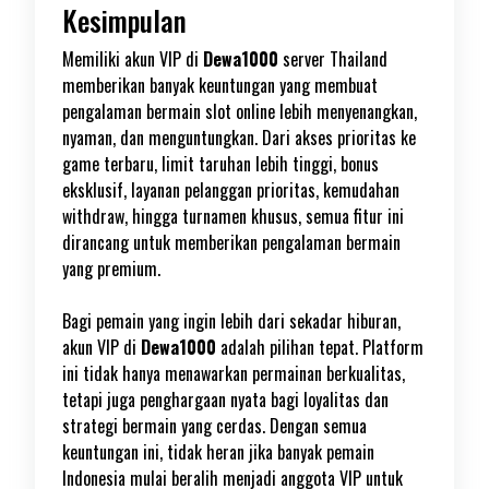
Kesimpulan
Memiliki akun VIP di
Dewa1000
server Thailand
memberikan banyak keuntungan yang membuat
pengalaman bermain slot online lebih menyenangkan,
nyaman, dan menguntungkan. Dari akses prioritas ke
game terbaru, limit taruhan lebih tinggi, bonus
eksklusif, layanan pelanggan prioritas, kemudahan
withdraw, hingga turnamen khusus, semua fitur ini
dirancang untuk memberikan pengalaman bermain
yang premium.
Bagi pemain yang ingin lebih dari sekadar hiburan,
akun VIP di
Dewa1000
adalah pilihan tepat. Platform
ini tidak hanya menawarkan permainan berkualitas,
tetapi juga penghargaan nyata bagi loyalitas dan
strategi bermain yang cerdas. Dengan semua
keuntungan ini, tidak heran jika banyak pemain
Indonesia mulai beralih menjadi anggota VIP untuk