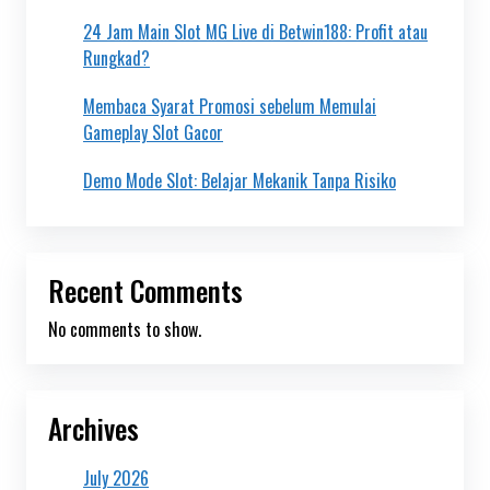
24 Jam Main Slot MG Live di Betwin188: Profit atau
Rungkad?
Membaca Syarat Promosi sebelum Memulai
Gameplay Slot Gacor
Demo Mode Slot: Belajar Mekanik Tanpa Risiko
Recent Comments
No comments to show.
Archives
July 2026