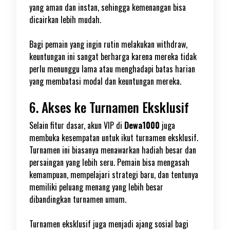
yang aman dan instan, sehingga kemenangan bisa
dicairkan lebih mudah.
Bagi pemain yang ingin rutin melakukan withdraw,
keuntungan ini sangat berharga karena mereka tidak
perlu menunggu lama atau menghadapi batas harian
yang membatasi modal dan keuntungan mereka.
6. Akses ke Turnamen Eksklusif
Selain fitur dasar, akun VIP di
Dewa1000
juga
membuka kesempatan untuk ikut turnamen eksklusif.
Turnamen ini biasanya menawarkan hadiah besar dan
persaingan yang lebih seru. Pemain bisa mengasah
kemampuan, mempelajari strategi baru, dan tentunya
memiliki peluang menang yang lebih besar
dibandingkan turnamen umum.
Turnamen eksklusif juga menjadi ajang sosial bagi