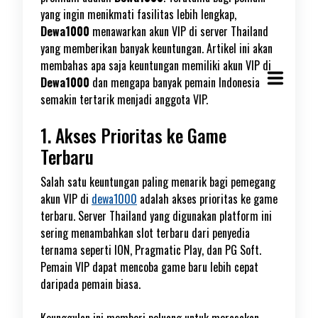
yang ingin menikmati fasilitas lebih lengkap,
Dewa1000
menawarkan akun VIP di server Thailand
yang memberikan banyak keuntungan. Artikel ini akan
membahas apa saja keuntungan memiliki akun VIP di
Dewa1000
dan mengapa banyak pemain Indonesia
semakin tertarik menjadi anggota VIP.
1. Akses Prioritas ke Game
Terbaru
Salah satu keuntungan paling menarik bagi pemegang
akun VIP di
dewa1000
adalah akses prioritas ke game
terbaru. Server Thailand yang digunakan platform ini
sering menambahkan slot terbaru dari penyedia
ternama seperti ION, Pragmatic Play, dan PG Soft.
Pemain VIP dapat mencoba game baru lebih cepat
daripada pemain biasa.
Keunggulan ini memberi peluang untuk merasakan