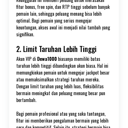
fitur bonus, free spin, dan RTP tinggi sebelum banyak
pemain lain, sehingga peluang menang bisa lebih
optimal. Bagi pemain yang serius mengejar
keuntungan, akses awal ini menjadi nilai tambah yang
signifikan.
2. Limit Taruhan Lebih Tinggi
Akun VIP di
Dewa1000
biasanya memiliki batas
taruhan lebih tinggi dibandingkan akun biasa. Hal ini
memungkinkan pemain untuk mengejar jackpot besar
atau memaksimalkan strategi taruhan mereka.
Dengan limit taruhan yang lebih luas, fleksibilitas
bermain meningkat dan peluang menang besar pun
bertambah.
Bagi pemain profesional atau yang suka tantangan,
fitur ini memberikan pengalaman bermain yang lebih
seru dan kompetitif. Selain itu, strategi bermain bisa