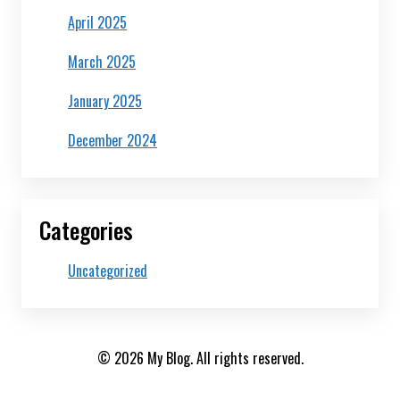
April 2025
March 2025
January 2025
December 2024
Categories
Uncategorized
© 2026 My Blog. All rights reserved.