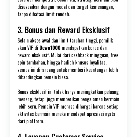
disesuaikan dengan modal dan target kemenangan,
tanpa dibatasi limit rendah.
3. Bonus dan Reward Eksklusif
Selain akses awal dan limit taruhan tinggi, pemilik
akun VIP di
Dewa1000
mendapatkan bonus dan
reward eksklusif. Mulai dari cashback mingguan, free
spin tambahan, hingga hadiah khusus loyalitas,
semua ini dirancang untuk memberi keuntungan lebih
dibandingkan pemain biasa.
Bonus eksklusif ini tidak hanya meningkatkan peluang
menang, tetapi juga memberikan pengalaman bermain
lebih seru. Pemain VIP merasa dihargai karena setiap
aktivitas bermain mereka mendapat apresiasi nyata
dari platform.
4. Layanan Customer Service