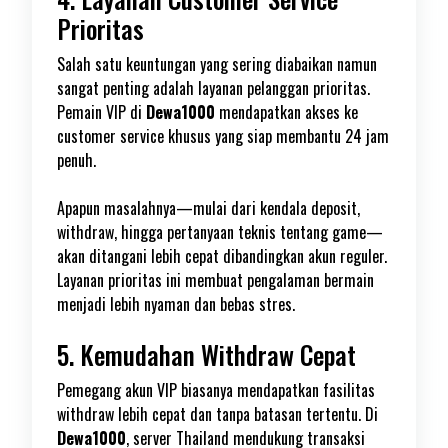
Prioritas
Salah satu keuntungan yang sering diabaikan namun
sangat penting adalah layanan pelanggan prioritas.
Pemain VIP di
Dewa1000
mendapatkan akses ke
customer service khusus yang siap membantu 24 jam
penuh.
Apapun masalahnya—mulai dari kendala deposit,
withdraw, hingga pertanyaan teknis tentang game—
akan ditangani lebih cepat dibandingkan akun reguler.
Layanan prioritas ini membuat pengalaman bermain
menjadi lebih nyaman dan bebas stres.
5. Kemudahan Withdraw Cepat
Pemegang akun VIP biasanya mendapatkan fasilitas
withdraw lebih cepat dan tanpa batasan tertentu. Di
Dewa1000
, server Thailand mendukung transaksi