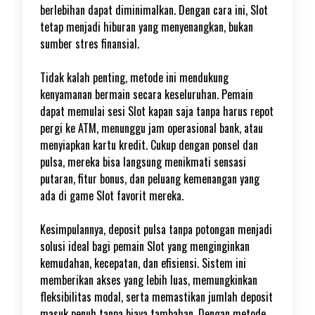
berlebihan dapat diminimalkan. Dengan cara ini, Slot
tetap menjadi hiburan yang menyenangkan, bukan
sumber stres finansial.
Tidak kalah penting, metode ini mendukung
kenyamanan bermain secara keseluruhan. Pemain
dapat memulai sesi Slot kapan saja tanpa harus repot
pergi ke ATM, menunggu jam operasional bank, atau
menyiapkan kartu kredit. Cukup dengan ponsel dan
pulsa, mereka bisa langsung menikmati sensasi
putaran, fitur bonus, dan peluang kemenangan yang
ada di game Slot favorit mereka.
Kesimpulannya, deposit pulsa tanpa potongan menjadi
solusi ideal bagi pemain Slot yang menginginkan
kemudahan, kecepatan, dan efisiensi. Sistem ini
memberikan akses yang lebih luas, memungkinkan
fleksibilitas modal, serta memastikan jumlah deposit
masuk penuh tanpa biaya tambahan. Dengan metode