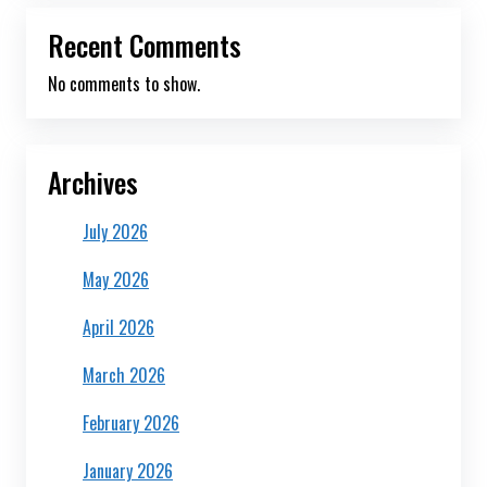
Recent Comments
No comments to show.
Archives
July 2026
May 2026
April 2026
March 2026
February 2026
January 2026