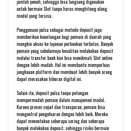
jumlah penuh, sehingga bisa langsung digunakan
untuk bermain Slot tanpa harus menghitung ulang
modal yang tersisa.
Penggunaan pulsa sebagai metode deposit juga
memberikan keuntungan bagi pemain di daerah yang
mungkin akses ke layanan perbankan terbatas. Banyak
pemain yang sebelumnya kesulitan melakukan deposit
melalui transfer bank kini bisa menikmati Slot online
dengan lebih mudah. Hal ini membantu memperluas
jangkauan platform dan membuat lebih banyak orang
dapat merasakan hiburan digital ini.
Selain itu, deposit pulsa tanpa potongan
mempermudah pemain dalam manajemen modal.
Karena proses cepat dan transparan, pemain bisa
mengontrol pengeluaran dengan lebih baik. Mereka
dapat menentukan seberapa sering dan seberapa
banyak melakukan deposit, sehingga risiko bermain