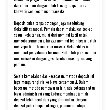
dapat bermain dengan lebih tenang tanpa harus
khawatir soal keamanan transaksi.
Deposit pulsa tanpa potongan juga mendukung
fleksibilitas modal. Pemain dapat melakukan top-up
sesuai kebutuhan, mulai dari nominal kecil untuk
mencoba game baru, hingga nominal lebih besar untuk
mengejar fitur bonus atau maxwin. Fleksibilitas ini
membuat pengalaman bermain Slot lebih personal dan
menyesuaikan dengan gaya taruhan masing-masing
pemain.
Selain kemudahan dan kecepatan, metode deposit ini
juga mengurangi risiko biaya tersembunyi. Dalam
beberapa metode pembayaran lain, ada potongan atau
biaya administrasi yang kadang membuat jumlah
deposit lebih kecil dari yang dikirimkan. Dengan
deposit pulsa tanpa potongan, pemain mendapat