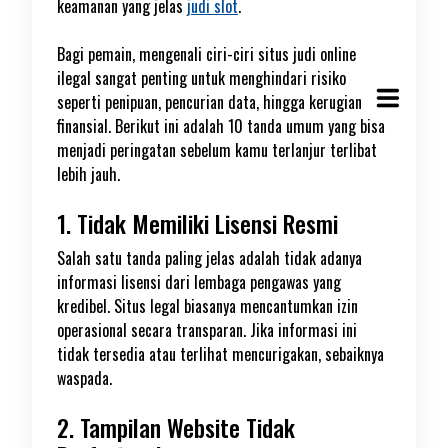
keamanan yang jelas
judi slot
.
Bagi pemain, mengenali ciri-ciri situs judi online
ilegal sangat penting untuk menghindari risiko
seperti penipuan, pencurian data, hingga kerugian
finansial. Berikut ini adalah 10 tanda umum yang bisa
menjadi peringatan sebelum kamu terlanjur terlibat
lebih jauh.
1. Tidak Memiliki Lisensi Resmi
Salah satu tanda paling jelas adalah tidak adanya
informasi lisensi dari lembaga pengawas yang
kredibel. Situs legal biasanya mencantumkan izin
operasional secara transparan. Jika informasi ini
tidak tersedia atau terlihat mencurigakan, sebaiknya
waspada.
2. Tampilan Website Tidak