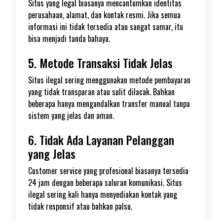
Situs yang legal biasanya mencantumkan identitas
perusahaan, alamat, dan kontak resmi. Jika semua
informasi ini tidak tersedia atau sangat samar, itu
bisa menjadi tanda bahaya.
5. Metode Transaksi Tidak Jelas
Situs ilegal sering menggunakan metode pembayaran
yang tidak transparan atau sulit dilacak. Bahkan
beberapa hanya mengandalkan transfer manual tanpa
sistem yang jelas dan aman.
6. Tidak Ada Layanan Pelanggan
yang Jelas
Customer service yang profesional biasanya tersedia
24 jam dengan beberapa saluran komunikasi. Situs
ilegal sering kali hanya menyediakan kontak yang
tidak responsif atau bahkan palsu.