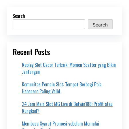
Search
Search
Recent Posts
Replay Slot Gacor Terbaik: Momen Scatter yang Bikin
Jantungan
Komunitas Pemain Slot: Tempat Berbagi Pola
Habanero Paling Valid
24 Jam Main Slot MG Live di Betwin188: Profit atau
Rungkad?
Membaca Syarat Promosi sebelum Memulai